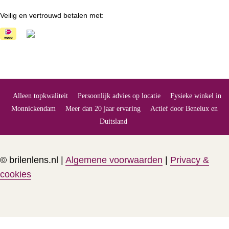
Veilig en vertrouwd betalen met:
Alleen topkwaliteit
Persoonlijk advies op locatie
Fysieke winkel in
Monnickendam
Meer dan 20 jaar ervaring
Actief door Benelux en
Duitsland
© brilenlens.nl |
Algemene voorwaarden
|
Privacy &
cookies