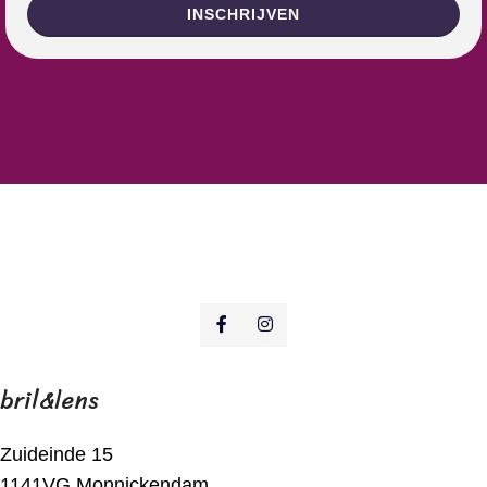
Gelieve dit veld leeg te laten.
bril&lens
Zuideinde 15
1141VG Monnickendam